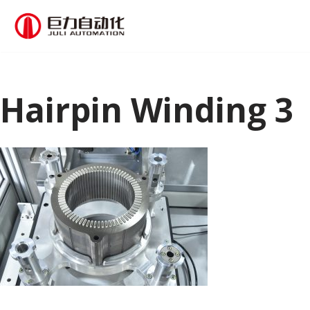
跳
至
正
文
Hairpin Winding 3