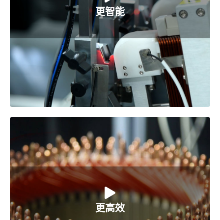
2. 机械仿真
更智能
3. 虚拟调试
4. 数字孪生
1. 每一秒钟，成型一个Upin
更高效
2. 每一条CT90s产线，2台成型机对应OK