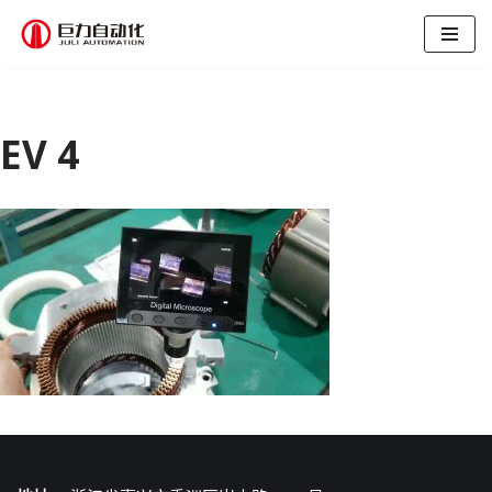
跳
至
正
文
EV 4