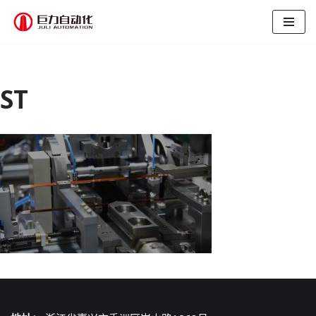
跳
至
正
文
ST