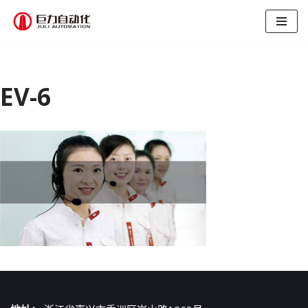
跳
至
正
文
EV-6