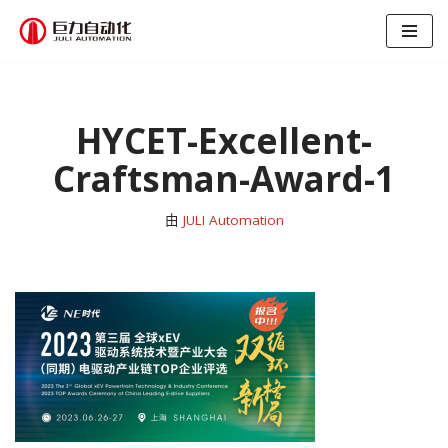
跳
至
正
文
HYCET-Excellent-
Craftsman-Award-1
由
JULI Automation