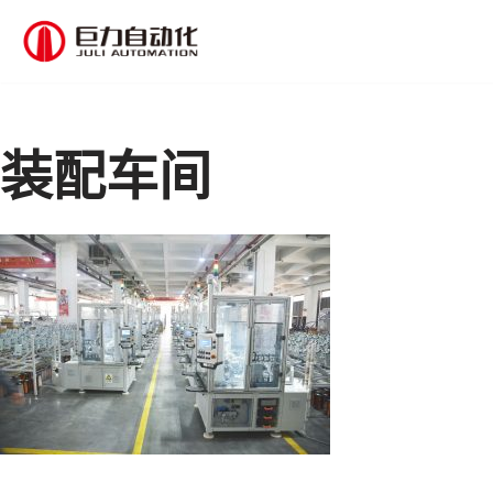
跳
至
正
文
装配车间