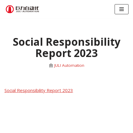
跳
至
正
文
Social Responsibility
Report 2023
由
JULI Automation
Social Responsibility Report 2023